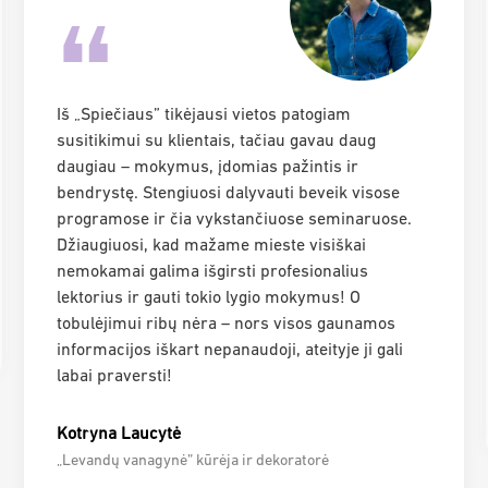
“
Iš „Spiečiaus” tikėjausi vietos patogiam
susitikimui su klientais, tačiau gavau daug
daugiau – mokymus, įdomias pažintis ir
bendrystę. Stengiuosi dalyvauti beveik visose
programose ir čia vykstančiuose seminaruose.
Džiaugiuosi, kad mažame mieste visiškai
nemokamai galima išgirsti profesionalius
lektorius ir gauti tokio lygio mokymus! O
tobulėjimui ribų nėra – nors visos
gaunamos
informacijos iškart nepanaudoji, ateityje ji gali
labai praversti!
Kotryna Laucytė
„Levandų vanagynė” kūrėja ir dekoratorė