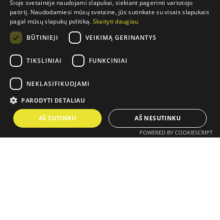
Šioje svetainėje naudojami slapukai, siekiant pagerinti vartotojo
LITHUANIAN
patirtį. Naudodamiesi mūsų svetaine, jūs sutinkate su visais slapukais
pagal mūsų slapukų politiką.
Skaityti daugiau
ENGLISH
BŪTINIEJI
VEIKIMĄ GERINANTYS
FRENCH
GERMAN
TIKSLINIAI
FUNKCINIAI
Taikos pr. 7, Visaginas • 13:00
NEKLASIFIKUOJAMI
Dirbtuvės: verslo matomumas Google ir ChatGPT
PARODYTI DETALIAU
AŠ SUTINKU
AŠ NESUTINKU
25
POWERED BY COOKIESCRIPT
RUGSĖJO