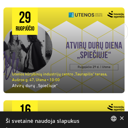
29
RUGPJŪČIO
Utenos kūrybinių industrijų centro „Taurapilis“ terasa,
Aušros g. 47, Utena • 10:00
Atvirų durų „Spiečiuje“
16
×
Ši svetainė naudoja slapukus
RUGSĖJO