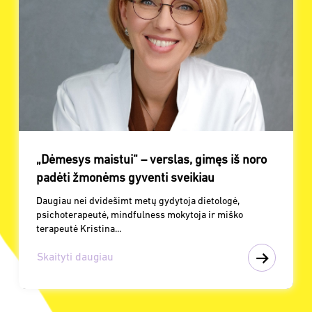
„Dėmesys maistui“ – verslas, gimęs iš noro
padėti žmonėms gyventi sveikiau
Daugiau nei dvidešimt metų gydytoja dietologė,
psichoterapeutė, mindfulness mokytoja ir miško
terapeutė Kristina...
Skaityti daugiau