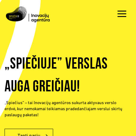
„Spiečiuje” verslas
auga greičiau!
„Spiečius“ – tai Inovacijų agentūros sukurta aktyvaus verslo
erdvė, kur nemokamai teikiamas pradedančiajam verslui skirtų
paslaugų paketas!