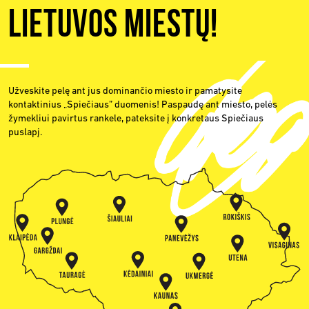
Lietuvos miestų!
Užveskite pelę ant jus dominančio miesto ir pamatysite
kontaktinius „Spiečiaus” duomenis! Paspaudę ant miesto, pelės
žymekliui pavirtus rankele, pateksite į konkretaus Spiečiaus
puslapį.