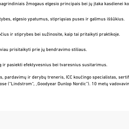
agrindiniais žmogaus elgesio principais bei jų įtaka kasdienei k
ybes, elgesio ypatumus, stipriąsias puses ir galimus iššūkius.
ius ir stiprybes bei sužinosite, kaip tai pritaikyti praktikoje.
viau prisitaikyti prie jų bendravimo stiliaus.
ą ir pasiekti efektyvesnius bei tvaresnius susitarimus.
s, pardavimų ir derybų treneris, ICC koučingo specialistas, serti
ose (“Lindstrom“, „Goodyear Dunlop Nordic”). 10 metų vadovavimo