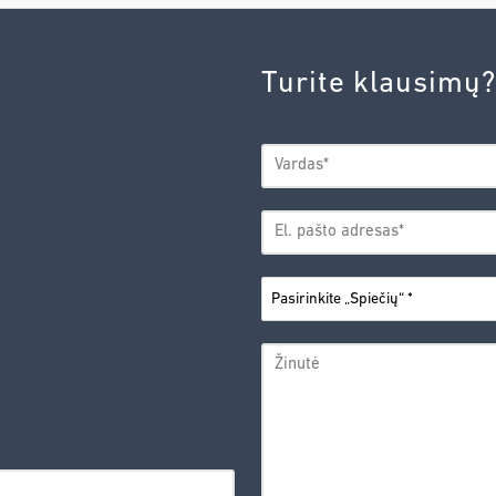
Turite klausimų?
VARDAS
*
Vardas
EL.
PAŠTO
*
ADRESAS
PASIRINKITE
*
„SPIEČIŲ“
ŽINUTĖ