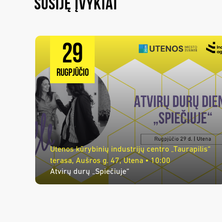
SUSIJĘ ĮVYKIAI
29
RUGPJŪČIO
Utenos kūrybinių industrijų centro „Taurapilis“
terasa, Aušros g. 47, Utena • 10:00
Atvirų durų „Spiečiuje“