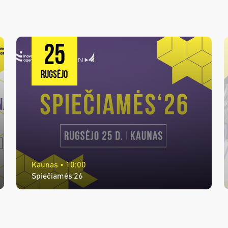
25
RUGSĖJO
Kaunas • 10:00
Spiečiamės'26