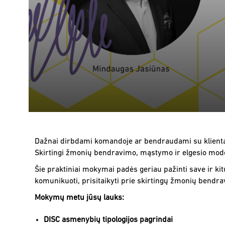
Dažnai dirbdami komandoje ar bendraudami su klientais
Skirtingi žmonių bendravimo, mąstymo ir elgesio model
Šie praktiniai mokymai padės geriau pažinti save ir ki
komunikuoti, prisitaikyti prie skirtingų žmonių bendravi
Mokymų metu jūsų lauks:
DISC asmenybių tipologijos pagrindai