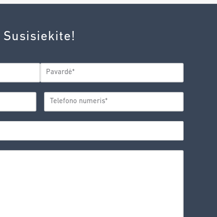
 Susisiekite!
Pavardė
TELEFONO
*
NUMERIS