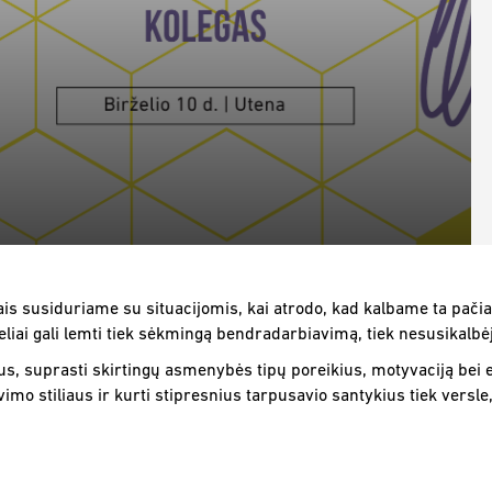
 susiduriame su situacijomis, kai atrodo, kad kalbame ta pačia k
iai gali lemti tiek sėkmingą bendradarbiavimą, tiek nesusikalbė
tus, suprasti skirtingų asmenybės tipų poreikius, motyvaciją bei 
mo stiliaus ir kurti stipresnius tarpusavio santykius tiek versle,