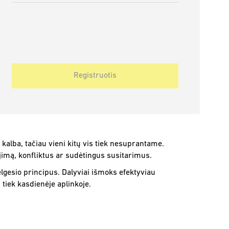
Registruotis
alba, tačiau vieni kitų vis tiek nesuprantame.
jimą, konfliktus ar sudėtingus susitarimus.
elgesio principus. Dalyviai išmoks efektyviau
 tiek kasdienėje aplinkoje.