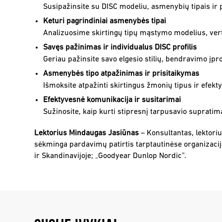
Susipažinsite su DISC modeliu, asmenybių tipais ir p
Keturi pagrindiniai asmenybės tipai
Analizuosime skirtingų tipų mąstymo modelius, vert
Savęs pažinimas ir individualus DISC profilis
Geriau pažinsite savo elgesio stilių, bendravimo įproč
Asmenybės tipo atpažinimas ir prisitaikymas
Išmoksite atpažinti skirtingus žmonių tipus ir efekty
Efektyvesnė komunikacija ir susitarimai
Sužinosite, kaip kurti stipresnį tarpusavio supratim
Lektorius
Mindaugas Jasiūnas
– Konsultantas, lektoriu
sėkminga pardavimų patirtis tarptautinėse organizacij
ir Skandinavijoje; „Goodyear Dunlop Nordic”.