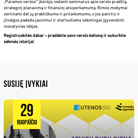
„Paramos verslui“ įkūrėja, vedanti seminarus apie verslo pradžią,
strateginį planavimą ir finansinį atsiperkamumą. Rimos mokymai
vertinami dėl jų praktiškumo ir pritaikomumo, o jos patirtis ir
įžvalgos padeda jaunimui ir startuoliams sėkmingai įgyvendinti
inovatyvias idėjas.
Registruokitės dabar – pradėkite savo verslo kelionę ir sukurkite
sėkmės istorija!
SUSIJĘ ĮVYKIAI
29
RUGPJŪČIO