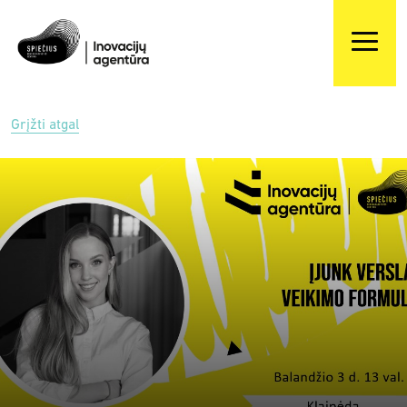
Grįžti atgal