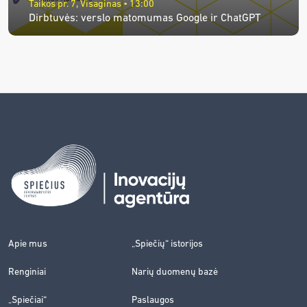
Taikos pr. 7, Visaginas • 13:00
Dirbtuvės: verslo matomumas Google ir ChatGPT
Apie mus
„Spiečių“ istorijos
Renginiai
Narių duomenų bazė
„Spiečiai“
Paslaugos