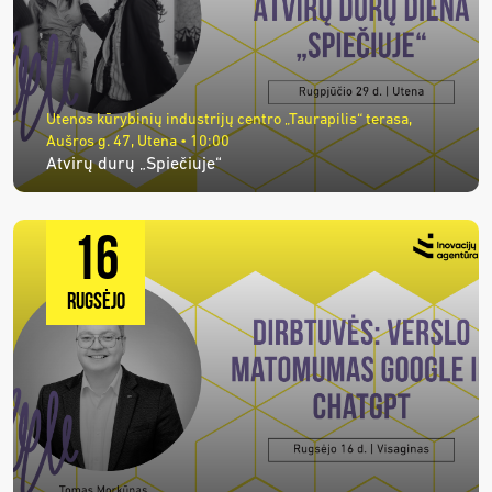
Utenos kūrybinių industrijų centro „Taurapilis“ terasa,
Aušros g. 47, Utena • 10:00
Atvirų durų „Spiečiuje“
16
RUGSĖJO