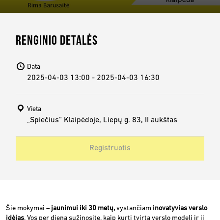
RENGINIO DETALĖS
Data
2025-04-03 13:00 - 2025-04-03 16:30
Vieta
„Spiečius“ Klaipėdoje, Liepų g. 83, II aukštas
Registruotis
Šie mokymai –
jaunimui iki 30 metų,
vystančiam
inovatyvias verslo
idėjas
. Vos per dieną sužinosite, kaip kurti tvirtą verslo modelį ir jį