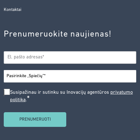
Kontaktai
Prenumeruokite naujienas!
EL.
*
PAŠTAS
*
MIESTAS
SUSIPAŽINAU
Susipažinau ir sutinku su Inovacijų agentūros
privatumo
*
politika
.
IR
SUTINKU
SU
INOVACIJŲ