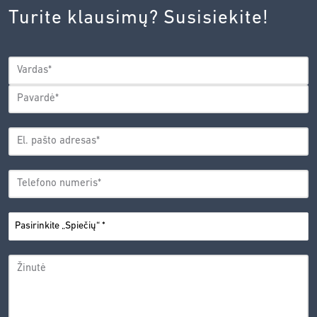
AGENTŪROS
Turite klausimų? Susisiekite!
PRIVATUMO
POLITIKA.
*
VARDAS
*
Vardas
Pavardė
EL.
PAŠTO
*
ADRESAS
TELEFONO
*
NUMERIS
PASIRINKITE
*
„SPIEČIŲ“
ŽINUTĖ