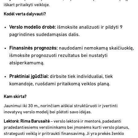
iškart pritaikyti veikloje.
Kodėl verta dalyvauti?
Verslo modelio drobė:
išmoksite analizuoti ir pildyti 9
pagrindines sudedamąsias dalis.
Finansinės prognozės:
naudodami nemokamą skaičiuoklę,
išmoksite prognozuoti rezultatus bei nustatyti
atsiperkamumą.
Praktiniai įgūdžiai:
dirbsite tiek individualiai, tiek
komandoje, ruošdami pritaikomą veiklos planą.
Kam skirta?
Jaunimui iki 30 m., norinčiam aiškiai struktūruoti ir įvertinti
inovatyvų verslo modelį bei plėtoti savo idėjas.
Lektorė: Rima Barusaitė
– verslo lektorė ir mentorė, padedanti
pradedantiesiems verslininkams bei įmonėms kurti verslo planus,
strateguoti veiklą ir pritraukti finansavimą. Ji yra prekės ženklo