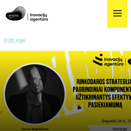
Grįžti atgal