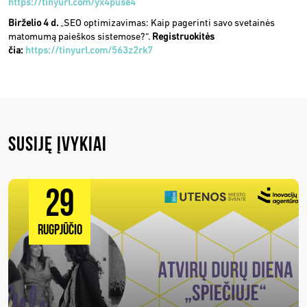
https://tinyurl.com/yx4puse4
Birželio 4 d.
„SEO optimizavimas: Kaip pagerinti savo svetainės
matomumą paieškos sistemose?“.
Registruokitės
čia:
https://tinyurl.com/563z2rk7
SUSIJĘ ĮVYKIAI
29
RUGPJŪČIO