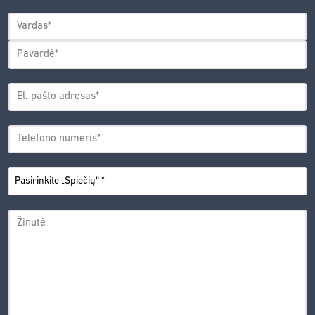
POLITIKA.
*
VARDAS
*
Vardas
Pavardė
EL.
PAŠTO
*
ADRESAS
TELEFONO
*
NUMERIS
PASIRINKITE
*
„SPIEČIŲ“
ŽINUTĖ