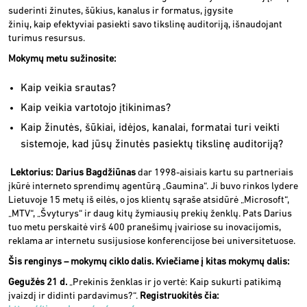
suderinti žinutes, šūkius, kanalus ir formatus, įgysite
žinių, kaip efektyviai pasiekti savo tikslinę auditoriją, išnaudojant
turimus resursus.
Mokymų metu sužinosite:
Kaip veikia srautas?
Kaip veikia vartotojo įtikinimas?
Kaip žinutės, šūkiai, idėjos, kanalai, formatai turi veikti
sistemoje, kad jūsų žinutės pasiektų tikslinę auditoriją?
Lektorius: Darius Bagdžiūnas
dar 1998-aisiais kartu su partneriais
įkūrė interneto sprendimų agentūrą „Gaumina“. Ji buvo rinkos lydere
Lietuvoje 15 metų iš eilės, o jos klientų sąraše atsidūrė „Microsoft“,
„MTV“, „Švyturys“ ir daug kitų žymiausių prekių ženklų. Pats Darius
tuo metu perskaitė virš 400 pranešimų įvairiose su inovacijomis,
reklama ar internetu susijusiose konferencijose bei universitetuose.
Šis renginys – mokymų ciklo dalis. Kviečiame į kitas mokymų dalis:
Gegužės 21 d.
„Prekinis ženklas ir jo vertė: Kaip sukurti patikimą
įvaizdį ir didinti pardavimus?“.
Registruokitės čia: