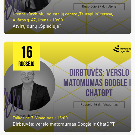
Utenos kūrybinių industrijų centro „Taurapilis“ terasa,
Aušros g. 47, Utena • 10:00
Atvirų durų „Spiečiuje“
16
RUGSĖJO
Taikos pr. 7, Visaginas • 13:00
Dirbtuvės: verslo matomumas Google ir ChatGPT