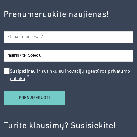
Prenumeruokite naujienas!
EL.
*
PAŠTAS
*
MIESTAS
SUSIPAŽINAU
Susipažinau ir sutinku su Inovacijų agentūros
privatumo
*
politika
.
IR
SUTINKU
SU
INOVACIJŲ
AGENTŪROS
Turite klausimų? Susisiekite!
PRIVATUMO