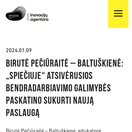
2024.01.09
Birutė Pečiūraitė – Baltuškienė:
„Spiečiuje“ atsivėrusios
bendradarbiavimo galimybės
paskatino sukurti naują
paslaugą
Birutė Pečiūraitė – Baltuškienė, edukatorė,