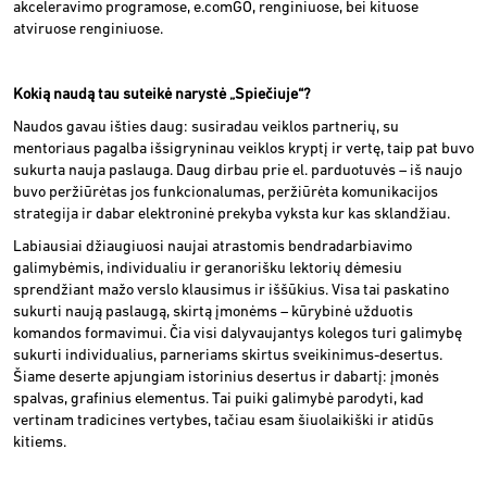
akceleravimo programose, e.comGO, renginiuose, bei kituose
atviruose renginiuose.
Kokią naudą tau suteikė narystė „Spiečiuje“?
Naudos gavau išties daug: susiradau veiklos partnerių, su
mentoriaus pagalba išsigryninau veiklos kryptį ir vertę, taip pat buvo
sukurta nauja paslauga. Daug dirbau prie el. parduotuvės – iš naujo
buvo peržiūrėtas jos funkcionalumas, peržiūrėta komunikacijos
strategija ir dabar elektroninė prekyba vyksta kur kas sklandžiau.
Labiausiai džiaugiuosi naujai atrastomis bendradarbiavimo
galimybėmis, individualiu ir geranorišku lektorių dėmesiu
sprendžiant mažo verslo klausimus ir iššūkius. Visa tai paskatino
sukurti naują paslaugą, skirtą įmonėms – kūrybinė užduotis
komandos formavimui. Čia visi dalyvaujantys kolegos turi galimybę
sukurti individualius, parneriams skirtus sveikinimus-desertus.
Šiame deserte apjungiam istorinius desertus ir dabartį: įmonės
spalvas, grafinius elementus. Tai puiki galimybė parodyti, kad
vertinam tradicines vertybes, tačiau esam šiuolaikiški ir atidūs
kitiems.