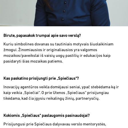
Birute, papasakok trumpai apie savo verslą?
Kuriu simbolines dovanas su tautiniais motyvais šiuolaikiniam
žmogui. Žinomiausios ir originaliausios yra valgomos
mozaikos/paveikslai iš vaisių uogų pastilių ir edukacijos kaip
pasidaryti šias mozaikas patiems.
Kas paskatino prisijungti prie „Spiečiaus“?
Inovacijų agentūros veikla domėjausi seniai, ypač stebėdama ką ir
kaip veikia „Spiečiai“. O prie Utenos „Spiečiaus“ prisijungiau
tikėdama, kad čia įgysiu reikalingų žinių, partnerysčių.
Kokiomis „Spiečiaus“ paslaugomis pasinaudojai?
Prisijungusi prie Spiečiaus dalyvavau verslo mentorystės,