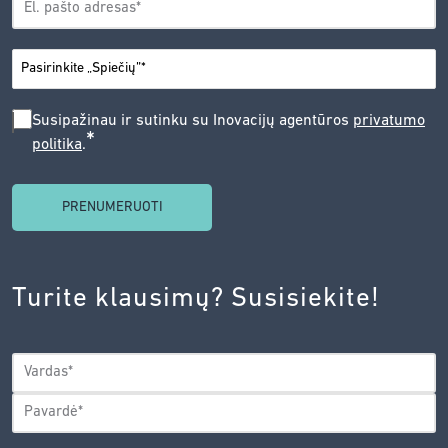
*
PAŠTAS
*
MIESTAS
SUSIPAŽINAU
Susipažinau ir sutinku su Inovacijų agentūros
privatumo
*
politika
.
IR
SUTINKU
SU
INOVACIJŲ
AGENTŪROS
Turite klausimų? Susisiekite!
PRIVATUMO
POLITIKA.
*
VARDAS
*
Vardas
Pavardė