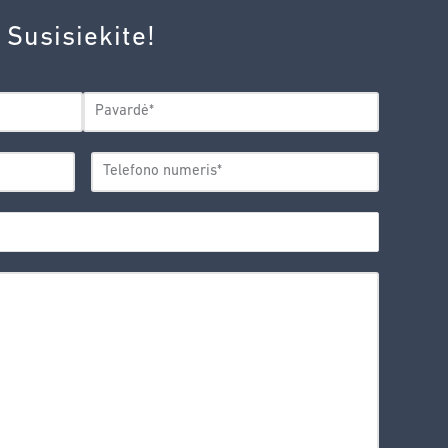
 Susisiekite!
Pavardė
TELEFONO
*
NUMERIS