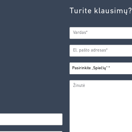
Turite klausimų?
VARDAS
*
Vardas
EL.
PAŠTO
*
ADRESAS
PASIRINKITE
*
„SPIEČIŲ“
ŽINUTĖ