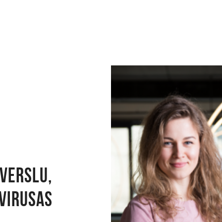
 verslu,
avirusas