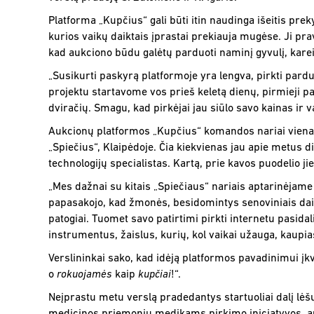
Platforma „Kupčius“ gali būti itin naudinga išeitis pre
kurios vaikų daiktais įprastai prekiauja mugėse. Ji pr
kad aukciono būdu galėtų parduoti naminį gyvulį, kare
„Susikurti paskyrą platformoje yra lengva, pirkti parduo
projektu startavome vos prieš keletą dienų, pirmieji par
dviračių. Smagu, kad pirkėjai jau siūlo savo kainas ir v
Aukcionų platformos „Kupčius“ komandos nariai vienas
„Spiečius“, Klaipėdoje. Čia kiekvienas jau apie metus d
technologijų specialistas. Kartą, prie kavos puodelio jie
„Mes dažnai su kitais „Spiečiaus“ nariais aptarinėjame
papasakojo, kad žmonės, besidomintys senoviniais daikt
patogiai. Tuomet savo patirtimi pirkti internetu pasida
instrumentus, žaislus, kurių, kol vaikai užauga, kaupia
Verslininkai sako, kad idėją platformos pavadinimui įk
o
rokuojamės
kaip
kupčiai
!“.
Neįprastu metu verslą pradedantys startuoliai dalį lė