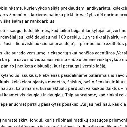
kybininkams, kurie vykdo veiklą prekiaudami antikvariatu, kolekci
avers žmonėms, kuriems patinka pirkti ir varžytis dėl norimo prod
ivišką šalmą ar rankdarbius.
ti – saugu, todėl tikimės, kad laikui bėgant lankytojai tai įverti
davėjai jau įkėlė daugiau nei 100 prekių. Jų yra tikrai įvairių – 
aržosi – lietuviški aukcionai prasidėjo“, – pirmuosius rezultatus p
 kitą surado verslumą ir eksportą skatinančios agentūros „Vers
irba prie savo individualaus verslo – S. Zulonienė veiklą vykdo ma
 paniro į netikėtą diskusiją, kuri peraugo į verslo idėją.
 kylančius iššūkius, kiekvienas pasidaliname patarimais iš savo 
ais, kolekcionuojantys monetas, žaislus, pašto ženklus ir kitus v
linau aš, kaip mama, kuriai aktualu parduoti vaikiškus daiktus – 
si kasmet vis daugiau ir daugiau. Taip supratome, kad rinkai reiki
vėpė anuomet pirklių pasakytas posakis: „Aš jau nežinau, kas čia 
šų numatė skirti fondui, kuris rūpinasi medikų apsaugos priemoni