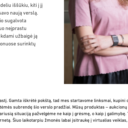
iu iššūkiu, kiti į jį
savo naują verslą.
io sugalvota
uo neįprastu
aukdami užbaigė ją
cionuose surinktų
astį. Gamta iškrėtė pokštą, tad mes startavome linksmai, kupini o
tėmės subrendę šio verslo pradžiai. Mūsų produktas – aukcionų 
ariusią situaciją pažvelgėme ne kaip į grėsmę, o kaip į galimybę.
ernetą. Šiuo laikotarpiu žmonės labai įsitraukę į virtualias veikl