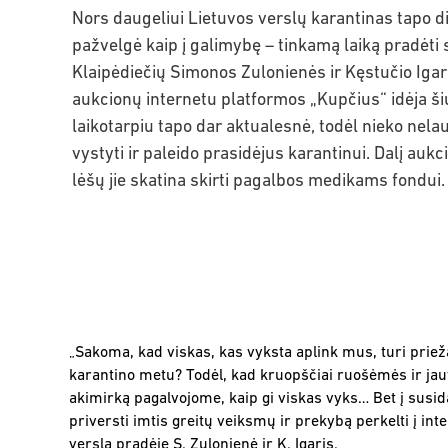
Nors daugeliui Lietuvos verslų karantinas tapo didel
pažvelgė kaip į galimybę – tinkamą laiką pradėti 
Klaipėdiečių Simonos Zulonienės ir Kęstučio Igar
aukcionų internetu platformos „Kupčius“ idėja ši
laikotarpiu tapo dar aktualesnė, todėl nieko nel
vystyti ir paleido prasidėjus karantinui. Dalį auk
lėšų jie skatina skirti pagalbos medikams fondui.
„Sakoma, kad viskas, kas vyksta aplink mus, turi priež
karantino metu? Todėl, kad kruopščiai ruošėmės ir jau
akimirką pagalvojome, kaip gi viskas vyks… Bet į susid
priversti imtis greitų veiksmų ir prekybą perkelti į int
verslą pradėję S. Zulonienė ir K. Igaris.