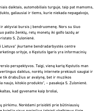
niais daiktais, automobiliais turguje, taip pat mamoms,
ukto, galiausiai ir tiems, kurie niekada nepagalvojo,
ns ir aktyviai bursis į bendruomenę. Nors su šiuo
nuo pašto ženklų, retų monetų iki golfo lazdų ar
ristato S. Zulonienė.
li Lietuva“ įkurtame bendradarbystės centre
rketingo srityje, o Kęstutis Igaris yra informacinių
verslo perspektyvos. Taigi, vieną kartą Kęstutis man
ertingus daiktus, norėtų internete prekiauti saugiai ir
ne tik drabužius ar avalynę, bet ir muzikos
a naujo, kitokio produkto“, – pasakoja S. Zulonienė.
kaltas, kad gyvename kaip broliai,
ų pirkimu. Norėdami prisidėti prie būtiniausių