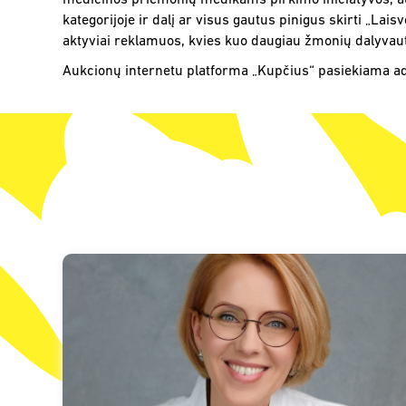
medicinos priemonių medikams pirkimo iniciatyvos, auk
kategorijoje ir dalį ar visus gautus pinigus skirti „L
aktyviai reklamuos, kvies kuo daugiau žmonių dalyvauti, 
Aukcionų internetu platforma „Kupčius“ pasiekiama 