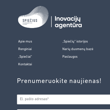
Apie mus
„Spiečių“ istorijos
Renginiai
Narių duomenų bazė
„Spiečiai“
Paslaugos
Kontaktai
Prenumeruokite naujienas!
EL.
*
PAŠTAS