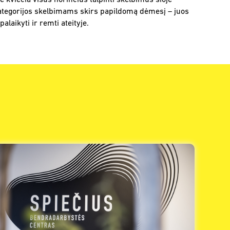
kviečia visus norinčius talpinti skelbimus šioje
s kategorijos skelbimams skirs papildomą dėmesį – juos
laikyti ir remti ateityje.