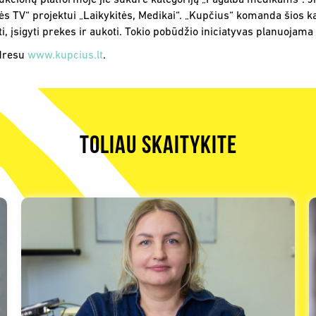
cionų platformoje jie sukūrė kategoriją „Pagalba medikams“. Jie 
aisvės TV“ projektui „Laikykitės, Medikai“. „Kupčius“ komanda šio
įsigyti prekes ir aukoti. Tokio pobūdžio iniciatyvas planuojama pa
adresu
www.kupcius.lt
.
TOLIAU SKAITYKITE