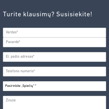
INOVACIJŲ
AGENTŪROS
Turite klausimų? Susisiekite!
PRIVATUMO
POLITIKA.
*
VARDAS
*
Vardas
Pavardė
EL.
PAŠTO
*
ADRESAS
TELEFONO
*
NUMERIS
PASIRINKITE
*
„SPIEČIŲ“
ŽINUTĖ