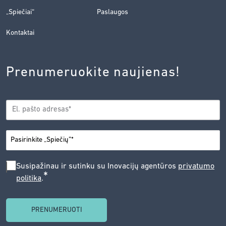
„Spiečiai“
Paslaugos
Kontaktai
Prenumeruokite naujienas!
EL.
*
PAŠTAS
*
MIESTAS
SUSIPAŽINAU
Susipažinau ir sutinku su Inovacijų agentūros
privatumo
*
politika
.
IR
SUTINKU
SU