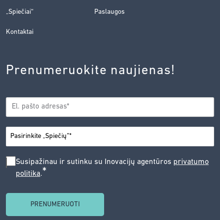
„Spiečiai“
Paslaugos
Kontaktai
Prenumeruokite naujienas!
EL.
*
PAŠTAS
*
MIESTAS
SUSIPAŽINAU
Susipažinau ir sutinku su Inovacijų agentūros
privatumo
*
politika
.
IR
SUTINKU
SU