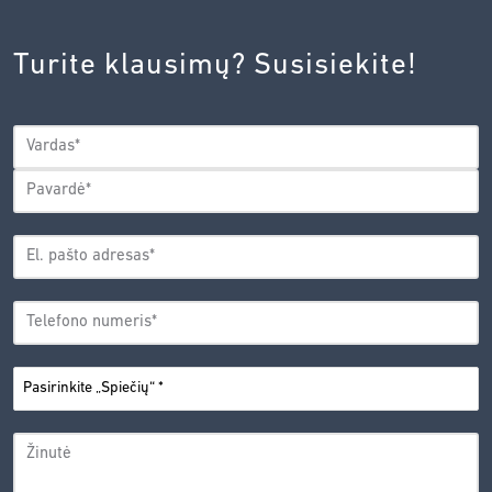
INOVACIJŲ
AGENTŪROS
Turite klausimų? Susisiekite!
PRIVATUMO
POLITIKA.
*
VARDAS
*
Vardas
Pavardė
EL.
PAŠTO
*
ADRESAS
TELEFONO
*
NUMERIS
PASIRINKITE
*
„SPIEČIŲ“
ŽINUTĖ