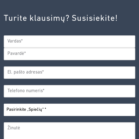
INOVACIJŲ
AGENTŪROS
Turite klausimų? Susisiekite!
PRIVATUMO
POLITIKA.
*
VARDAS
*
Vardas
Pavardė
EL.
PAŠTO
*
ADRESAS
TELEFONO
*
NUMERIS
PASIRINKITE
*
„SPIEČIŲ“
ŽINUTĖ