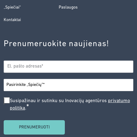
„Spiečiai“
Paslaugos
Kontaktai
Prenumeruokite naujienas!
EL.
*
PAŠTAS
*
MIESTAS
SUSIPAŽINAU
Susipažinau ir sutinku su Inovacijų agentūros
privatumo
*
politika
.
IR
SUTINKU
SU