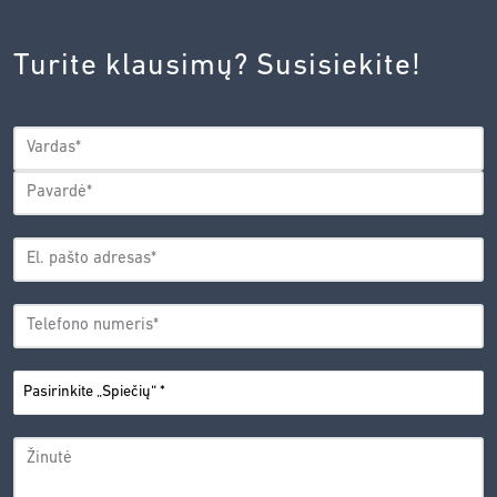
INOVACIJŲ
AGENTŪROS
Turite klausimų? Susisiekite!
PRIVATUMO
POLITIKA.
*
VARDAS
*
Vardas
Pavardė
EL.
PAŠTO
*
ADRESAS
TELEFONO
*
NUMERIS
PASIRINKITE
*
„SPIEČIŲ“
ŽINUTĖ