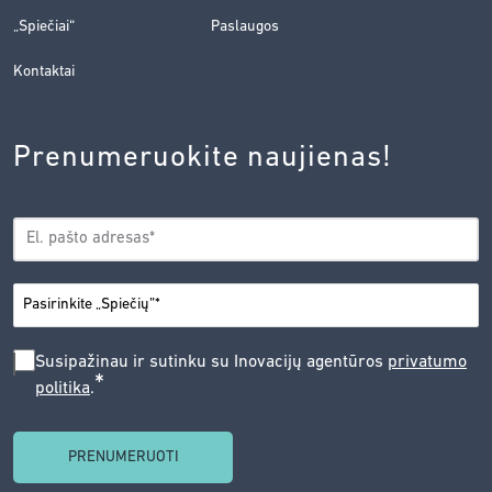
„Spiečiai“
Paslaugos
Kontaktai
Prenumeruokite naujienas!
EL.
*
PAŠTAS
*
MIESTAS
SUSIPAŽINAU
Susipažinau ir sutinku su Inovacijų agentūros
privatumo
*
politika
.
IR
SUTINKU
SU