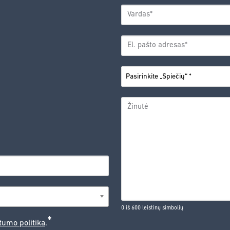
VARDAS
*
Vardas
EL.
PAŠTO
*
ADRESAS
PASIRINKITE
*
„SPIEČIŲ“
ŽINUTĖ
0 iš 600 leistinų simbolių
*
tumo politika
.
CAPTCHA