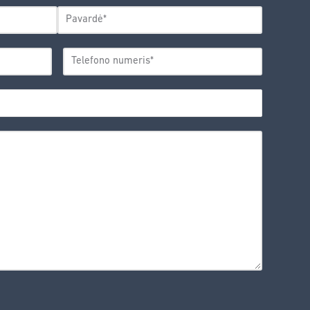
Pavardė
TELEFONO
*
NUMERIS