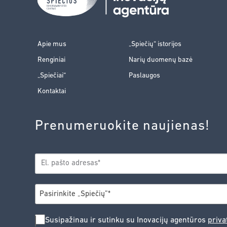
Apie mus
„Spiečių“ istorijos
Renginiai
Narių duomenų bazė
„Spiečiai“
Paslaugos
Kontaktai
Prenumeruokite naujienas!
EL.
*
PAŠTAS
*
MIESTAS
Pasirinkite „Spiečių”*
SUSIPAŽINAU
Susipažinau ir sutinku su Inovacijų agentūros
priva