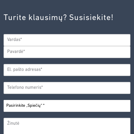
INOVACIJŲ
AGENTŪROS
Turite klausimų? Susisiekite!
PRIVATUMO
POLITIKA.
*
VARDAS
*
Vardas
Pavardė
EL.
PAŠTO
*
ADRESAS
TELEFONO
*
NUMERIS
PASIRINKITE
*
„SPIEČIŲ“
ŽINUTĖ