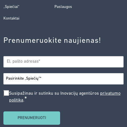
„Spiečiai“
Paslaugos
Kontaktai
Prenumeruokite naujienas!
EL.
*
PAŠTAS
*
MIESTAS
SUSIPAŽINAU
Susipažinau ir sutinku su Inovacijų agentūros
privatumo
*
politika
.
IR
SUTINKU
SU