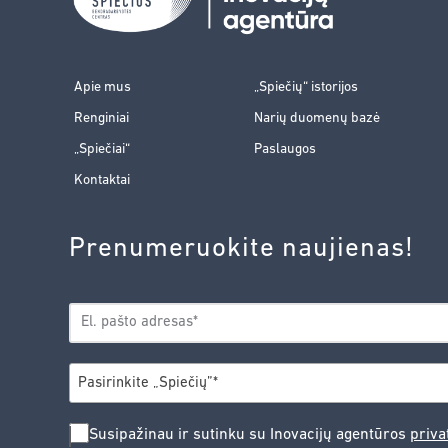
Apie mus
„Spiečių“ istorijos
Renginiai
Narių duomenų bazė
„Spiečiai“
Paslaugos
Kontaktai
Prenumeruokite naujienas!
EL.
*
PAŠTAS
*
MIESTAS
Pasirinkite „Spiečių”*
SUSIPAŽINAU
Susipažinau ir sutinku su Inovacijų agentūros
priva