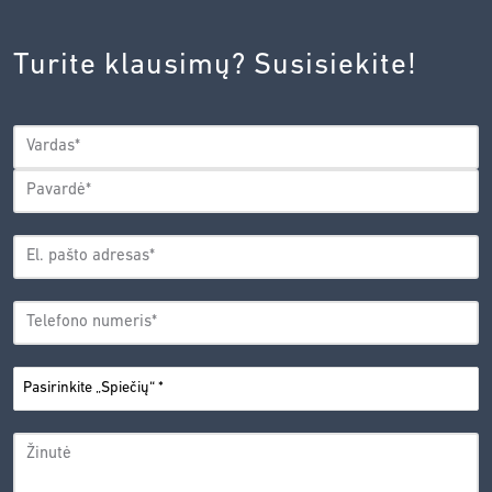
INOVACIJŲ
AGENTŪROS
Turite klausimų? Susisiekite!
PRIVATUMO
POLITIKA.
*
VARDAS
*
Vardas
Pavardė
EL.
PAŠTO
*
ADRESAS
TELEFONO
*
NUMERIS
PASIRINKITE
*
„SPIEČIŲ“
ŽINUTĖ