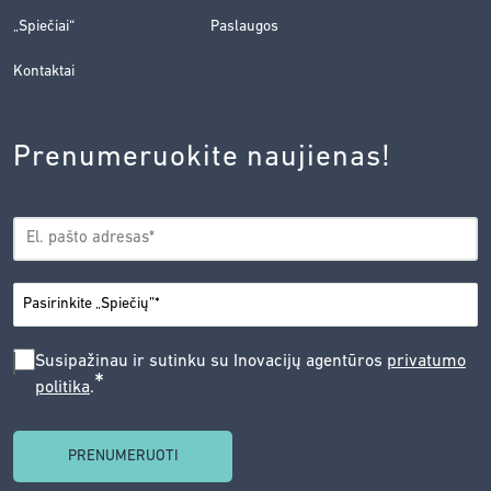
„Spiečiai“
Paslaugos
Kontaktai
Prenumeruokite naujienas!
EL.
*
PAŠTAS
*
MIESTAS
SUSIPAŽINAU
Susipažinau ir sutinku su Inovacijų agentūros
privatumo
*
politika
.
IR
SUTINKU
SU