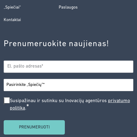
„Spiečiai“
Paslaugos
Kontaktai
Prenumeruokite naujienas!
EL.
*
PAŠTAS
*
MIESTAS
SUSIPAŽINAU
Susipažinau ir sutinku su Inovacijų agentūros
privatumo
*
politika
.
IR
SUTINKU
SU