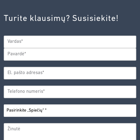
INOVACIJŲ
AGENTŪROS
Turite klausimų? Susisiekite!
PRIVATUMO
POLITIKA.
*
VARDAS
*
Vardas
Pavardė
EL.
PAŠTO
*
ADRESAS
TELEFONO
*
NUMERIS
PASIRINKITE
*
„SPIEČIŲ“
ŽINUTĖ