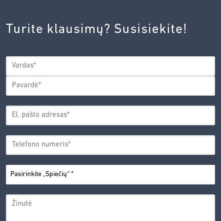
INOVACIJŲ
AGENTŪROS
Turite klausimų? Susisiekite!
PRIVATUMO
POLITIKA.
*
VARDAS
*
Vardas
Pavardė
EL.
PAŠTO
*
ADRESAS
TELEFONO
*
NUMERIS
PASIRINKITE
*
„SPIEČIŲ“
ŽINUTĖ