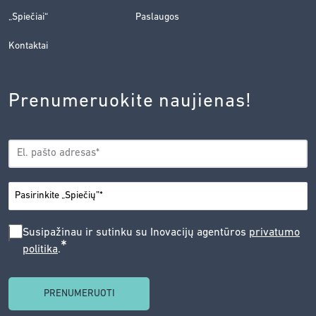
„Spiečiai“
Paslaugos
Kontaktai
Prenumeruokite naujienas!
EL.
*
PAŠTAS
*
MIESTAS
SUSIPAŽINAU
Susipažinau ir sutinku su Inovacijų agentūros
privatumo
*
politika
.
IR
SUTINKU
SU