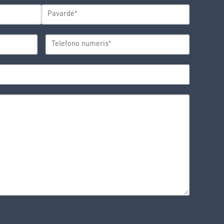
Pavardė
TELEFONO
*
NUMERIS