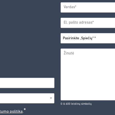
VARDAS
*
Vardas
EL.
PAŠTO
*
ADRESAS
PASIRINKITE
*
„SPIEČIŲ“
ŽINUTĖ
0 iš 600 leistinų simbolių
*
tumo politika
.
CAPTCHA