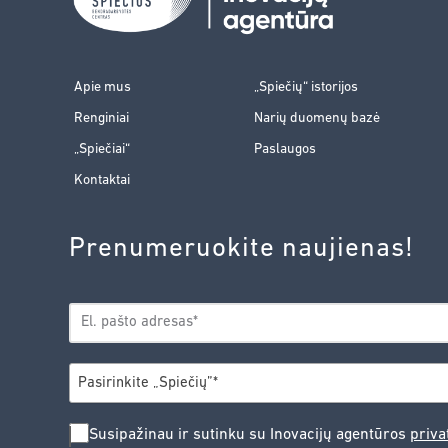
Apie mus
„Spiečių“ istorijos
Renginiai
Narių duomenų bazė
„Spiečiai“
Paslaugos
Kontaktai
Prenumeruokite naujienas!
EL.
*
PAŠTAS
*
MIESTAS
Pasirinkite „Spiečių”*
SUSIPAŽINAU
Susipažinau ir sutinku su Inovacijų agentūros
priva