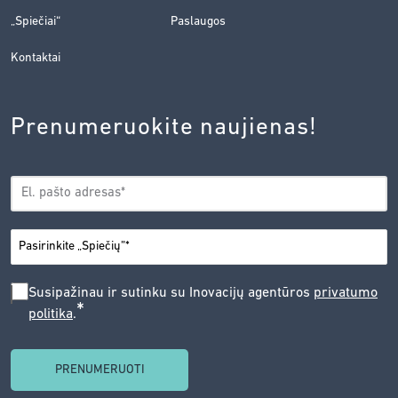
„Spiečiai“
Paslaugos
Kontaktai
Prenumeruokite naujienas!
EL.
*
PAŠTAS
*
MIESTAS
SUSIPAŽINAU
Susipažinau ir sutinku su Inovacijų agentūros
privatumo
*
politika
.
IR
SUTINKU
SU