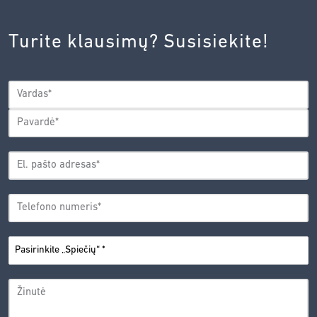
INOVACIJŲ
AGENTŪROS
Turite klausimų? Susisiekite!
PRIVATUMO
POLITIKA.
*
VARDAS
*
Vardas
Pavardė
EL.
PAŠTO
*
ADRESAS
TELEFONO
*
NUMERIS
PASIRINKITE
*
„SPIEČIŲ“
ŽINUTĖ