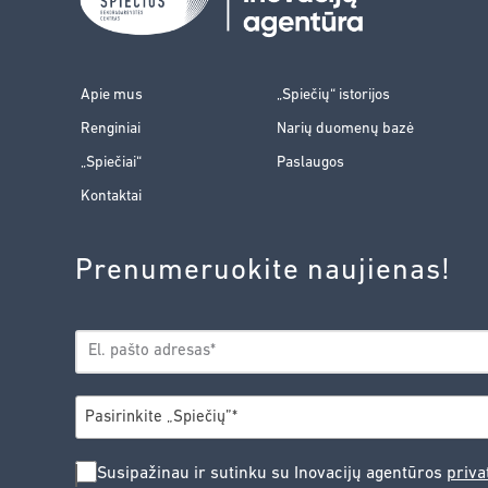
Apie mus
„Spiečių“ istorijos
Renginiai
Narių duomenų bazė
„Spiečiai“
Paslaugos
Kontaktai
Prenumeruokite naujienas!
EL.
*
PAŠTAS
*
MIESTAS
Pasirinkite „Spiečių”*
SUSIPAŽINAU
Susipažinau ir sutinku su Inovacijų agentūros
priva