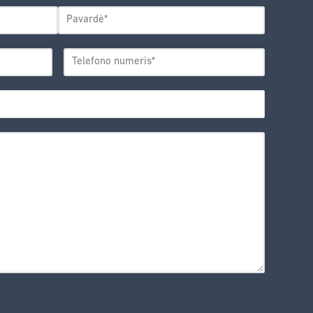
Pavardė
TELEFONO
*
NUMERIS