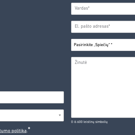
VARDAS
*
Vardas
EL.
PAŠTO
*
ADRESAS
PASIRINKITE
*
„SPIEČIŲ“
ŽINUTĖ
0 iš 600 leistinų simbolių
*
tumo politika
.
CAPTCHA