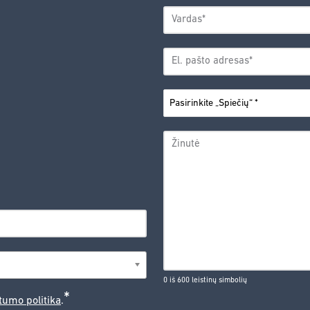
VARDAS
*
Vardas
EL.
PAŠTO
*
ADRESAS
PASIRINKITE
*
„SPIEČIŲ“
ŽINUTĖ
0 iš 600 leistinų simbolių
*
tumo politika
.
CAPTCHA