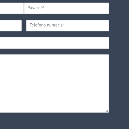
Pavardė
TELEFONO
*
NUMERIS