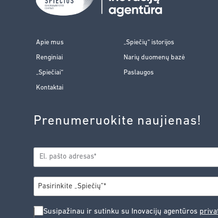
Apie mus
„Spiečių“ istorijos
Renginiai
Narių duomenų bazė
„Spiečiai“
Paslaugos
Kontaktai
Prenumeruokite naujienas!
EL.
*
PAŠTAS
*
MIESTAS
Pasirinkite „Spiečių”*
SUSIPAŽINAU
Susipažinau ir sutinku su Inovacijų agentūros
priva