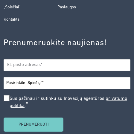
„Spiečiai“
Paslaugos
Kontaktai
Prenumeruokite naujienas!
EL.
*
PAŠTAS
*
MIESTAS
SUSIPAŽINAU
Susipažinau ir sutinku su Inovacijų agentūros
privatumo
*
politika
.
IR
SUTINKU
SU