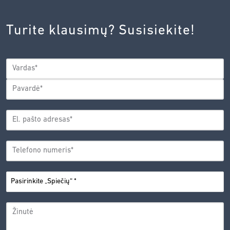
INOVACIJŲ
AGENTŪROS
Turite klausimų? Susisiekite!
PRIVATUMO
POLITIKA.
*
VARDAS
*
Vardas
Pavardė
EL.
PAŠTO
*
ADRESAS
TELEFONO
*
NUMERIS
PASIRINKITE
*
„SPIEČIŲ“
ŽINUTĖ