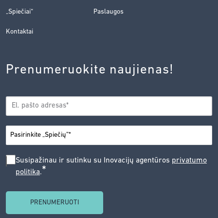
„Spiečiai“
Paslaugos
Kontaktai
Prenumeruokite naujienas!
EL.
*
PAŠTAS
*
MIESTAS
SUSIPAŽINAU
Susipažinau ir sutinku su Inovacijų agentūros
privatumo
*
politika
.
IR
SUTINKU
SU