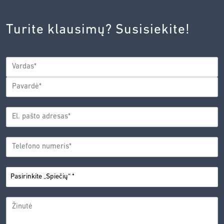
INOVACIJŲ
AGENTŪROS
Turite klausimų? Susisiekite!
PRIVATUMO
POLITIKA.
*
VARDAS
*
Vardas
Pavardė
EL.
PAŠTO
*
ADRESAS
TELEFONO
*
NUMERIS
PASIRINKITE
*
„SPIEČIŲ“
ŽINUTĖ