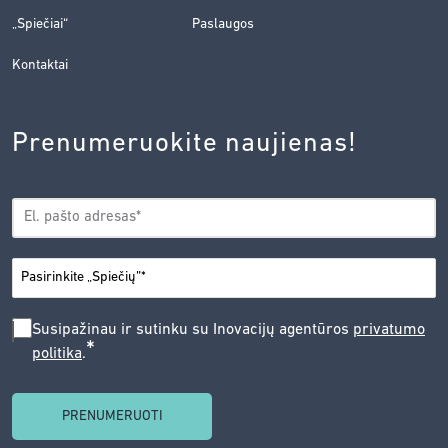
„Spiečiai“
Paslaugos
Kontaktai
Prenumeruokite naujienas!
EL.
*
PAŠTAS
*
MIESTAS
SUSIPAŽINAU
Susipažinau ir sutinku su Inovacijų agentūros
privatumo
*
politika
.
IR
SUTINKU
SU