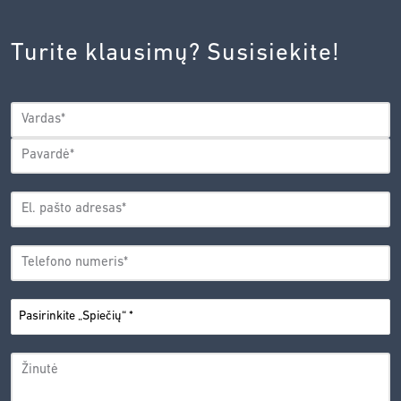
INOVACIJŲ
AGENTŪROS
Turite klausimų? Susisiekite!
PRIVATUMO
POLITIKA.
*
VARDAS
*
Vardas
Pavardė
EL.
PAŠTO
*
ADRESAS
TELEFONO
*
NUMERIS
PASIRINKITE
*
„SPIEČIŲ“
ŽINUTĖ