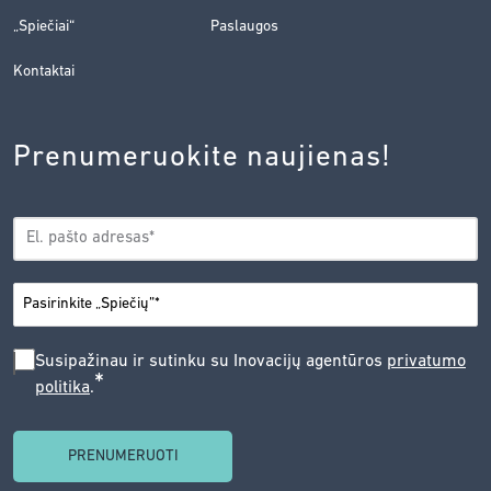
„Spiečiai“
Paslaugos
Kontaktai
Prenumeruokite naujienas!
EL.
*
PAŠTAS
*
MIESTAS
SUSIPAŽINAU
Susipažinau ir sutinku su Inovacijų agentūros
privatumo
*
politika
.
IR
SUTINKU
SU