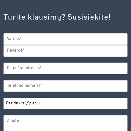
INOVACIJŲ
AGENTŪROS
Turite klausimų? Susisiekite!
PRIVATUMO
POLITIKA.
*
VARDAS
*
Vardas
Pavardė
EL.
PAŠTO
*
ADRESAS
TELEFONO
*
NUMERIS
PASIRINKITE
*
„SPIEČIŲ“
ŽINUTĖ