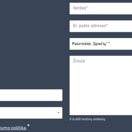
VARDAS
*
Vardas
EL.
PAŠTO
*
ADRESAS
PASIRINKITE
*
„SPIEČIŲ“
ŽINUTĖ
0 iš 600 leistinų simbolių
*
tumo politika
.
CAPTCHA