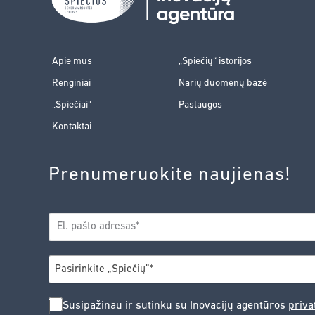
Apie mus
„Spiečių“ istorijos
Renginiai
Narių duomenų bazė
„Spiečiai“
Paslaugos
Kontaktai
Prenumeruokite naujienas!
EL.
*
PAŠTAS
*
MIESTAS
Pasirinkite „Spiečių”*
SUSIPAŽINAU
Susipažinau ir sutinku su Inovacijų agentūros
priva