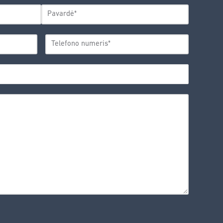
Pavardė
TELEFONO
*
NUMERIS