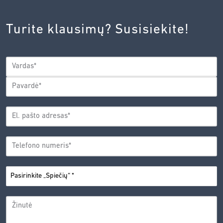
INOVACIJŲ
AGENTŪROS
Turite klausimų? Susisiekite!
PRIVATUMO
POLITIKA.
*
VARDAS
*
Vardas
Pavardė
EL.
PAŠTO
*
ADRESAS
TELEFONO
*
NUMERIS
PASIRINKITE
*
„SPIEČIŲ“
ŽINUTĖ