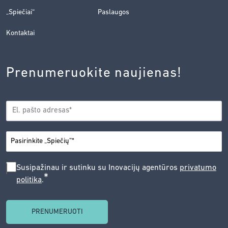
„Spiečiai“
Paslaugos
Kontaktai
Prenumeruokite naujienas!
EL.
*
PAŠTAS
*
MIESTAS
SUSIPAŽINAU
Susipažinau ir sutinku su Inovacijų agentūros
privatumo
*
politika
.
IR
SUTINKU
SU