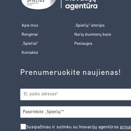
Apie mus
„Spiečių“ istorijos
Renginiai
Narių duomenų bazė
„Spiečiai“
Paslaugos
Kontaktai
Prenumeruokite naujienas!
EL.
*
PAŠTAS
*
MIESTAS
Pasirinkite „Spiečių”*
SUSIPAŽINAU
Susipažinau ir sutinku su Inovacijų agentūros
priva