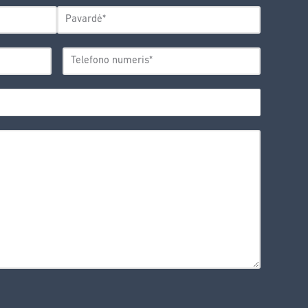
Pavardė
TELEFONO
*
NUMERIS