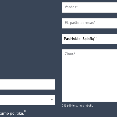
VARDAS
*
Vardas
EL.
PAŠTO
*
ADRESAS
PASIRINKITE
*
„SPIEČIŲ“
ŽINUTĖ
0 iš 600 leistinų simbolių
*
tumo politika
.
CAPTCHA