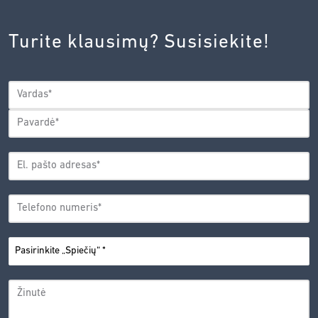
INOVACIJŲ
AGENTŪROS
Turite klausimų? Susisiekite!
PRIVATUMO
POLITIKA.
*
VARDAS
*
Vardas
Pavardė
EL.
PAŠTO
*
ADRESAS
TELEFONO
*
NUMERIS
PASIRINKITE
*
„SPIEČIŲ“
ŽINUTĖ