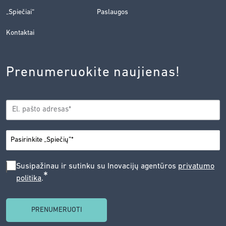
„Spiečiai“
Paslaugos
Kontaktai
Prenumeruokite naujienas!
EL.
*
PAŠTAS
*
MIESTAS
SUSIPAŽINAU
Susipažinau ir sutinku su Inovacijų agentūros
privatumo
*
politika
.
IR
SUTINKU
SU