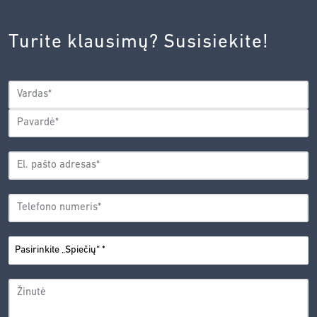
INOVACIJŲ
AGENTŪROS
Turite klausimų? Susisiekite!
PRIVATUMO
POLITIKA.
*
VARDAS
*
Vardas
Pavardė
EL.
PAŠTO
*
ADRESAS
TELEFONO
*
NUMERIS
PASIRINKITE
*
„SPIEČIŲ“
ŽINUTĖ