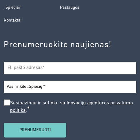
„Spiečiai“
Paslaugos
Kontaktai
Prenumeruokite naujienas!
EL.
*
PAŠTAS
*
MIESTAS
SUSIPAŽINAU
Susipažinau ir sutinku su Inovacijų agentūros
privatumo
*
politika
.
IR
SUTINKU
SU