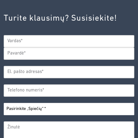
INOVACIJŲ
AGENTŪROS
Turite klausimų? Susisiekite!
PRIVATUMO
POLITIKA.
*
VARDAS
*
Vardas
Pavardė
EL.
PAŠTO
*
ADRESAS
TELEFONO
*
NUMERIS
PASIRINKITE
*
„SPIEČIŲ“
ŽINUTĖ