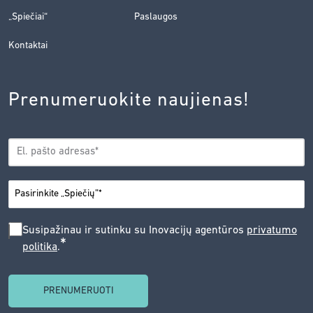
„Spiečiai“
Paslaugos
Kontaktai
Prenumeruokite naujienas!
EL.
*
PAŠTAS
*
MIESTAS
SUSIPAŽINAU
Susipažinau ir sutinku su Inovacijų agentūros
privatumo
*
politika
.
IR
SUTINKU
SU