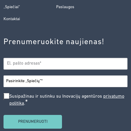
„Spiečiai“
Paslaugos
Kontaktai
Prenumeruokite naujienas!
EL.
*
PAŠTAS
*
MIESTAS
SUSIPAŽINAU
Susipažinau ir sutinku su Inovacijų agentūros
privatumo
*
politika
.
IR
SUTINKU
SU