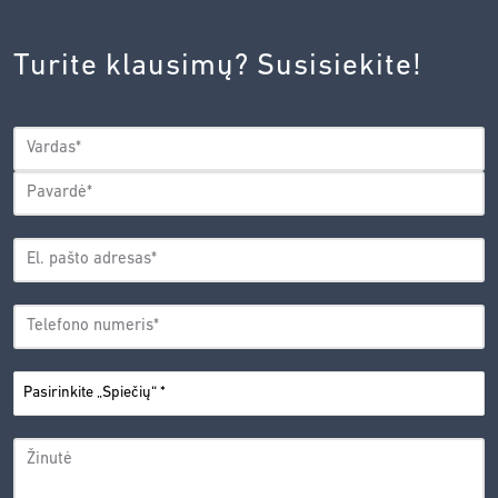
INOVACIJŲ
AGENTŪROS
Turite klausimų? Susisiekite!
PRIVATUMO
POLITIKA.
*
VARDAS
*
Vardas
Pavardė
EL.
PAŠTO
*
ADRESAS
TELEFONO
*
NUMERIS
PASIRINKITE
*
„SPIEČIŲ“
ŽINUTĖ