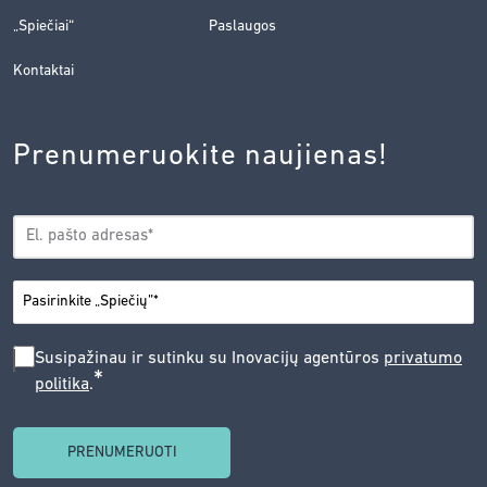
„Spiečiai“
Paslaugos
Kontaktai
Prenumeruokite naujienas!
EL.
*
PAŠTAS
*
MIESTAS
SUSIPAŽINAU
Susipažinau ir sutinku su Inovacijų agentūros
privatumo
*
politika
.
IR
SUTINKU
SU