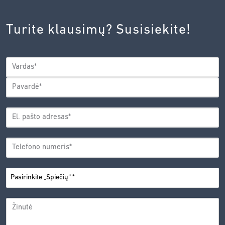
INOVACIJŲ
AGENTŪROS
Turite klausimų? Susisiekite!
PRIVATUMO
POLITIKA.
*
VARDAS
*
Vardas
Pavardė
EL.
PAŠTO
*
ADRESAS
TELEFONO
*
NUMERIS
PASIRINKITE
*
„SPIEČIŲ“
ŽINUTĖ