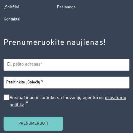
„Spiečiai“
Paslaugos
Kontaktai
Prenumeruokite naujienas!
EL.
*
PAŠTAS
*
MIESTAS
SUSIPAŽINAU
Susipažinau ir sutinku su Inovacijų agentūros
privatumo
*
politika
.
IR
SUTINKU
SU