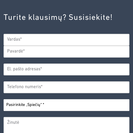
INOVACIJŲ
AGENTŪROS
Turite klausimų? Susisiekite!
PRIVATUMO
POLITIKA.
*
VARDAS
*
Vardas
Pavardė
EL.
PAŠTO
*
ADRESAS
TELEFONO
*
NUMERIS
PASIRINKITE
*
„SPIEČIŲ“
ŽINUTĖ