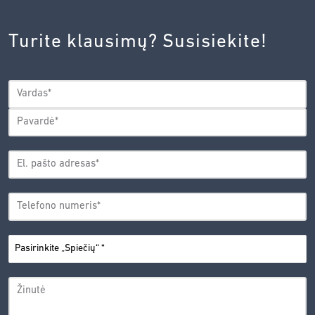
INOVACIJŲ
AGENTŪROS
Turite klausimų? Susisiekite!
PRIVATUMO
POLITIKA.
*
VARDAS
*
Vardas
Pavardė
EL.
PAŠTO
*
ADRESAS
TELEFONO
*
NUMERIS
PASIRINKITE
*
„SPIEČIŲ“
ŽINUTĖ