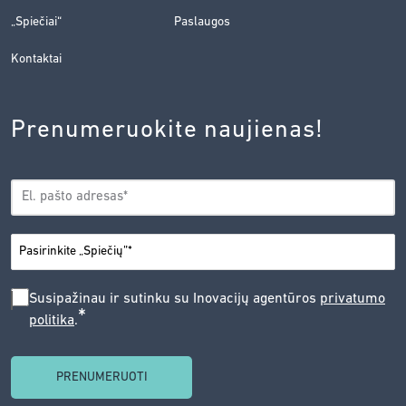
„Spiečiai“
Paslaugos
Kontaktai
Prenumeruokite naujienas!
EL.
*
PAŠTAS
*
MIESTAS
SUSIPAŽINAU
Susipažinau ir sutinku su Inovacijų agentūros
privatumo
*
politika
.
IR
SUTINKU
SU