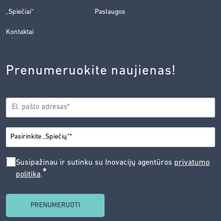
„Spiečiai“
Paslaugos
Kontaktai
Prenumeruokite naujienas!
EL.
*
PAŠTAS
*
MIESTAS
SUSIPAŽINAU
Susipažinau ir sutinku su Inovacijų agentūros
privatumo
*
politika
.
IR
SUTINKU
SU