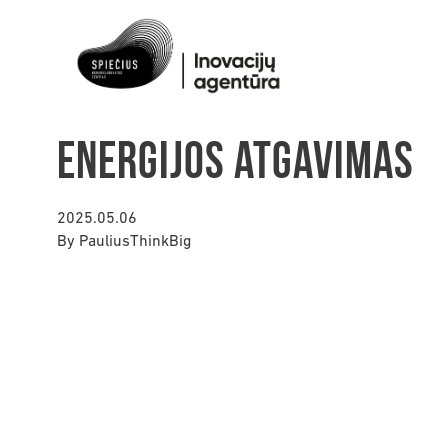
Energijos atgavimas
2025.05.06
By
PauliusThinkBig