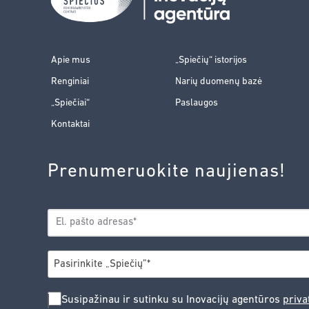
Apie mus
„Spiečių“ istorijos
Renginiai
Narių duomenų bazė
„Spiečiai“
Paslaugos
Kontaktai
Prenumeruokite naujienas!
EL.
*
PAŠTAS
*
MIESTAS
Pasirinkite „Spiečių”*
SUSIPAŽINAU
Susipažinau ir sutinku su Inovacijų agentūros
priva