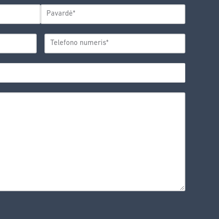
Pavardė
TELEFONO
*
NUMERIS