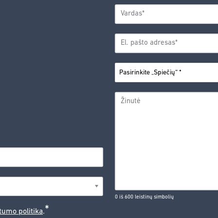
VARDAS
*
Vardas
EL.
PAŠTO
*
ADRESAS
PASIRINKITE
*
„SPIEČIŲ“
ŽINUTĖ
0 iš 600 leistinų simbolių
*
tumo politika
.
CAPTCHA