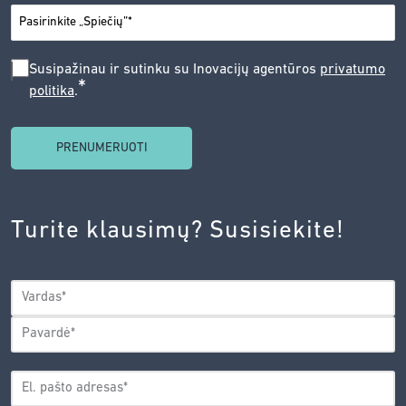
*
MIESTAS
SUSIPAŽINAU
Susipažinau ir sutinku su Inovacijų agentūros
privatumo
*
politika
.
IR
SUTINKU
SU
INOVACIJŲ
AGENTŪROS
Turite klausimų? Susisiekite!
PRIVATUMO
POLITIKA.
*
VARDAS
*
Vardas
Pavardė
EL.
PAŠTO