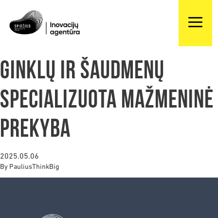
Ginklų ir šaudmenų
specializuota mažmeninė
prekyba
2025.05.06
By
PauliusThinkBig