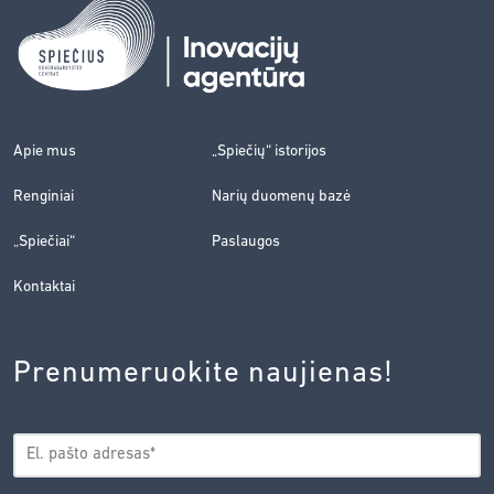
Apie mus
„Spiečių“ istorijos
Renginiai
Narių duomenų bazė
„Spiečiai“
Paslaugos
Kontaktai
Prenumeruokite naujienas!
EL.
*
PAŠTAS