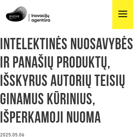
Intelektinės nuosavybės
ir panašių produktų,
išskyrus autorių teisių
ginamus kūrinius,
išperkamoji nuoma
2025.05.06