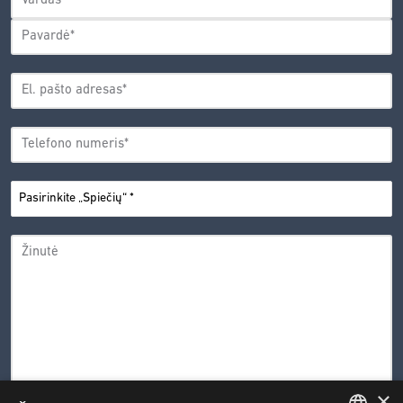
Vardas
Pavardė
EL.
PAŠTO
*
ADRESAS
TELEFONO
*
NUMERIS
PASIRINKITE
*
„SPIEČIŲ“
ŽINUTĖ
×