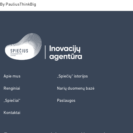
By
PauliusThinkBig
Apie mus
„Spiečių“ istorijos
Renginiai
Narių duomenų bazė
„Spiečiai“
Paslaugos
Kontaktai