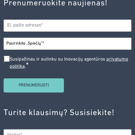
Prenumeruokite naujienas!
EL.
*
PAŠTAS
*
MIESTAS
SUSIPAŽINAU
Susipažinau ir sutinku su Inovacijų agentūros
privatumo
*
politika
.
IR
SUTINKU
SU
INOVACIJŲ
AGENTŪROS
Turite klausimų? Susisiekite!
PRIVATUMO
POLITIKA.
*
VARDAS
*