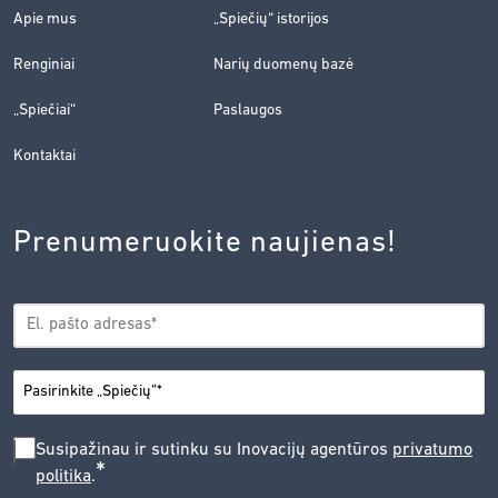
Apie mus
„Spiečių“ istorijos
Renginiai
Narių duomenų bazė
„Spiečiai“
Paslaugos
Kontaktai
Prenumeruokite naujienas!
EL.
*
PAŠTAS
*
MIESTAS
SUSIPAŽINAU
Susipažinau ir sutinku su Inovacijų agentūros
privatumo
*
politika
.
IR