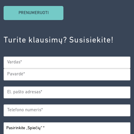
SUTINKU
SU
INOVACIJŲ
AGENTŪROS
Turite klausimų? Susisiekite!
PRIVATUMO
POLITIKA.
*
VARDAS
*
Vardas
Pavardė
EL.
PAŠTO
*
ADRESAS
TELEFONO
*
NUMERIS
PASIRINKITE
*
„SPIEČIŲ“