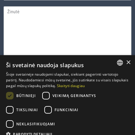
ŽINUTĖ
×
Ši svetainė naudoja slapukus
0 iš 600 leistinų simbolių
Šioje svetainėje naudojami slapukai, siekiant pagerinti vartotojo
LITHUANIAN
patirtį. Naudodamiesi mūsų svetaine, jūs sutinkate su visais slapukais
CAPTCHA
pagal mūsų slapukų politiką.
Skaityti daugiau
ENGLISH
PRIVATUMO
Susipažinau ir sutinku su Inovacijų agentūros
privatumo
*
BŪTINIEJI
VEIKIMĄ GERINANTYS
politika
.
POLITIKA
FRENCH
*
GERMAN
TIKSLINIAI
FUNKCINIAI
NEKLASIFIKUOJAMI
PARODYTI DETALIAU