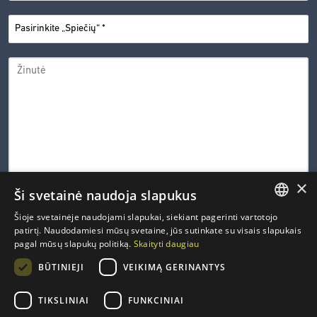
PASIRINKITE
*
„SPIEČIŲ“
ŽINUTĖ
×
Ši svetainė naudoja slapukus
0 iš 600 leistinų simbolių
Šioje svetainėje naudojami slapukai, siekiant pagerinti vartotojo
LITHUANIAN
patirtį. Naudodamiesi mūsų svetaine, jūs sutinkate su visais slapukais
CAPTCHA
pagal mūsų slapukų politiką.
Skaityti daugiau
ENGLISH
PRIVATUMO
Susipažinau ir sutinku su Inovacijų agentūros
privatumo
*
BŪTINIEJI
VEIKIMĄ GERINANTYS
politika
.
POLITIKA
FRENCH
*
GERMAN
TIKSLINIAI
FUNKCINIAI