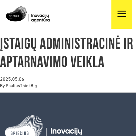
Įstaigų administracinė ir
aptarnavimo veikla
2025.05.06
By
PauliusThinkBig