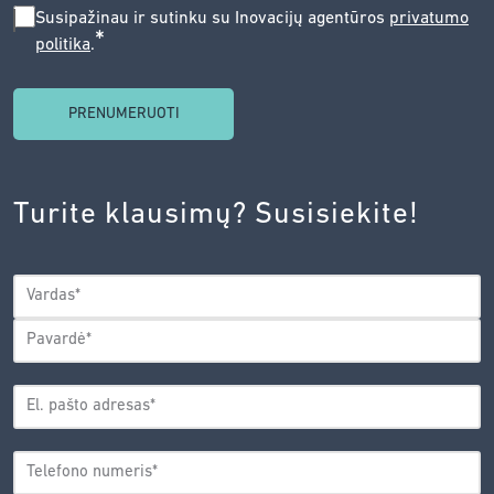
SUSIPAŽINAU
Susipažinau ir sutinku su Inovacijų agentūros
privatumo
*
politika
.
IR
SUTINKU
SU
INOVACIJŲ
AGENTŪROS
Turite klausimų? Susisiekite!
PRIVATUMO
POLITIKA.
*
VARDAS
*
Vardas
Pavardė
EL.
PAŠTO
*
ADRESAS
TELEFONO
*
NUMERIS