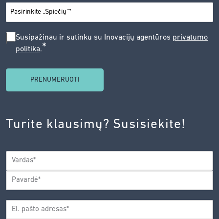
*
MIESTAS
SUSIPAŽINAU
Susipažinau ir sutinku su Inovacijų agentūros
privatumo
*
politika
.
IR
SUTINKU
SU
INOVACIJŲ
AGENTŪROS
Turite klausimų? Susisiekite!
PRIVATUMO
POLITIKA.
*
VARDAS
*
Vardas
Pavardė
EL.
PAŠTO