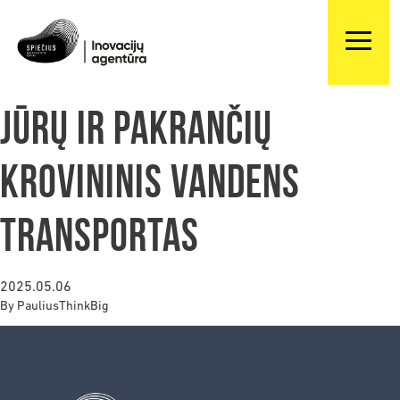
Jūrų ir pakrančių
krovininis vandens
transportas
2025.05.06
By
PauliusThinkBig