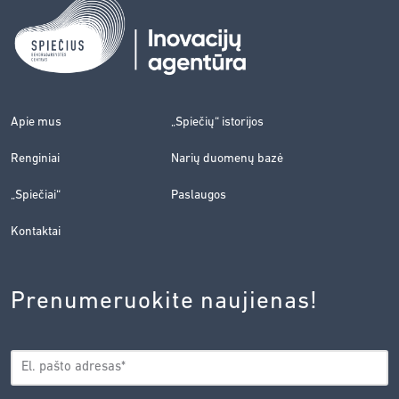
Apie mus
„Spiečių“ istorijos
Renginiai
Narių duomenų bazė
„Spiečiai“
Paslaugos
Kontaktai
Prenumeruokite naujienas!
EL.
*
PAŠTAS