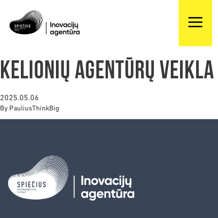
Kelionių agentūrų veikla
2025.05.06
By
PauliusThinkBig