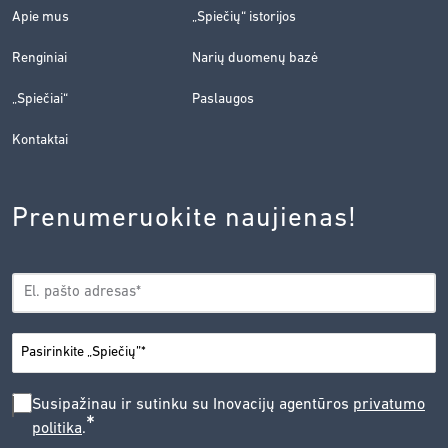
Apie mus
„Spiečių“ istorijos
Renginiai
Narių duomenų bazė
„Spiečiai“
Paslaugos
Kontaktai
Prenumeruokite naujienas!
EL.
*
PAŠTAS
*
MIESTAS
SUSIPAŽINAU
Susipažinau ir sutinku su Inovacijų agentūros
privatumo
*
politika
.
IR