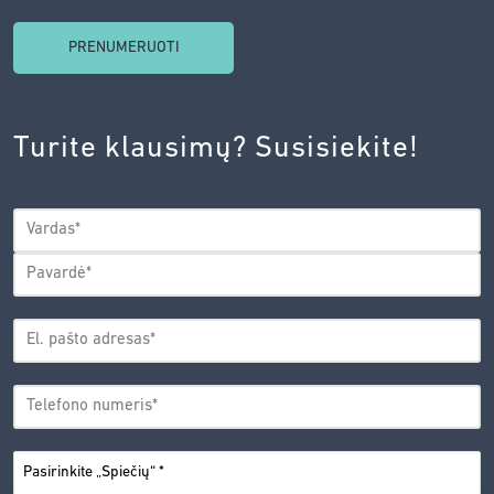
SUTINKU
SU
INOVACIJŲ
AGENTŪROS
Turite klausimų? Susisiekite!
PRIVATUMO
POLITIKA.
*
VARDAS
*
Vardas
Pavardė
EL.
PAŠTO
*
ADRESAS
TELEFONO
*
NUMERIS
PASIRINKITE
*
„SPIEČIŲ“