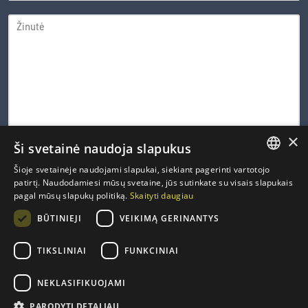
ŽINUTĖ
×
Ši svetainė naudoja slapukus
0 iš 600 leistinų simbolių
Šioje svetainėje naudojami slapukai, siekiant pagerinti vartotojo
LITHUANIAN
patirtį. Naudodamiesi mūsų svetaine, jūs sutinkate su visais slapukais
CAPTCHA
pagal mūsų slapukų politiką.
Skaityti daugiau
ENGLISH
PRIVATUMO
Susipažinau ir sutinku su Inovacijų agentūros
privatumo
*
BŪTINIEJI
VEIKIMĄ GERINANTYS
politika
.
POLITIKA
FRENCH
*
GERMAN
TIKSLINIAI
FUNKCINIAI
NEKLASIFIKUOJAMI
PARODYTI DETALIAU