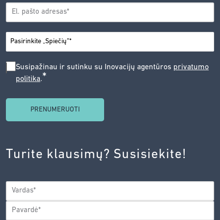
EL.
*
PAŠTAS
*
MIESTAS
SUSIPAŽINAU
Susipažinau ir sutinku su Inovacijų agentūros
privatumo
*
politika
.
IR
SUTINKU
SU
INOVACIJŲ
AGENTŪROS
Turite klausimų? Susisiekite!
PRIVATUMO
POLITIKA.
*
VARDAS
*
Vardas