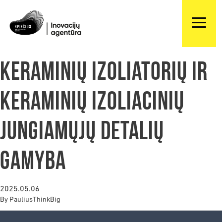
Keraminių izoliatorių ir
keraminių izoliacinių
jungiamųjų detalių
gamyba
2025.05.06
By
PauliusThinkBig