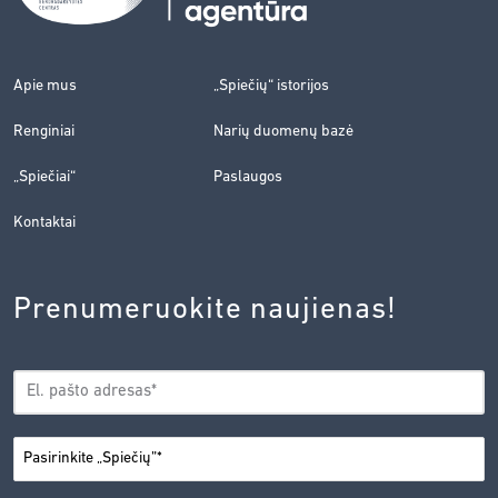
Apie mus
„Spiečių“ istorijos
Renginiai
Narių duomenų bazė
„Spiečiai“
Paslaugos
Kontaktai
Prenumeruokite naujienas!
EL.
*
PAŠTAS
*
MIESTAS