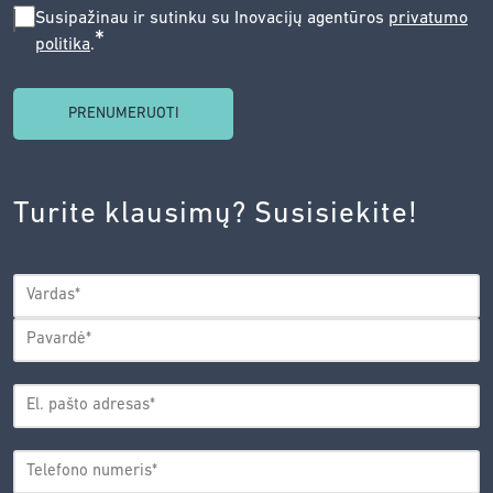
SUSIPAŽINAU
Susipažinau ir sutinku su Inovacijų agentūros
privatumo
*
politika
.
IR
SUTINKU
SU
INOVACIJŲ
AGENTŪROS
Turite klausimų? Susisiekite!
PRIVATUMO
POLITIKA.
*
VARDAS
*
Vardas
Pavardė
EL.
PAŠTO
*
ADRESAS
TELEFONO
*
NUMERIS