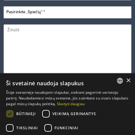
PASIRINKITE
*
„SPIEČIŲ“
ŽINUTĖ
×
Ši svetainė naudoja slapukus
0 iš 600 leistinų simbolių
Šioje svetainėje naudojami slapukai, siekiant pagerinti vartotojo
LITHUANIAN
patirtį. Naudodamiesi mūsų svetaine, jūs sutinkate su visais slapukais
CAPTCHA
pagal mūsų slapukų politiką.
Skaityti daugiau
ENGLISH
PRIVATUMO
Susipažinau ir sutinku su Inovacijų agentūros
privatumo
*
BŪTINIEJI
VEIKIMĄ GERINANTYS
politika
.
POLITIKA
FRENCH
*
GERMAN
TIKSLINIAI
FUNKCINIAI