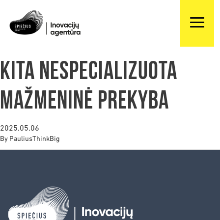
Kita nespecializuota
mažmeninė prekyba
2025.05.06
By
PauliusThinkBig