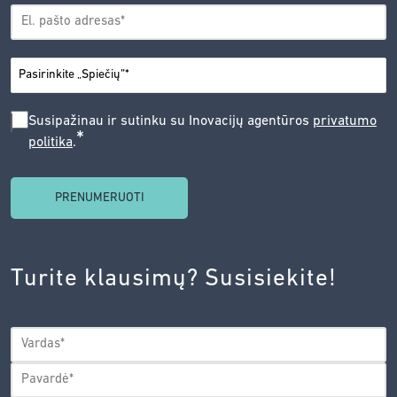
EL.
*
PAŠTAS
*
MIESTAS
SUSIPAŽINAU
Susipažinau ir sutinku su Inovacijų agentūros
privatumo
*
politika
.
IR
SUTINKU
SU
INOVACIJŲ
AGENTŪROS
Turite klausimų? Susisiekite!
PRIVATUMO
POLITIKA.
*
VARDAS
*
Vardas