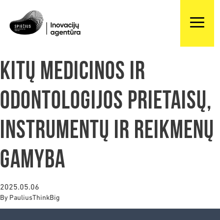
Kitų medicinos ir
odontologijos prietaisų,
instrumentų ir reikmenų
gamyba
2025.05.06
By
PauliusThinkBig