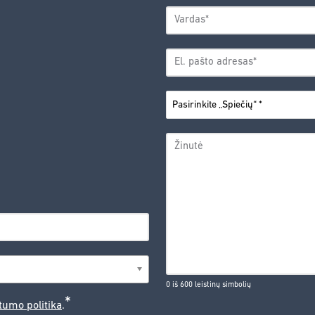
VARDAS
*
Vardas
EL.
PAŠTO
*
ADRESAS
PASIRINKITE
*
„SPIEČIŲ“
ŽINUTĖ
0 iš 600 leistinų simbolių
*
tumo politika
.
CAPTCHA