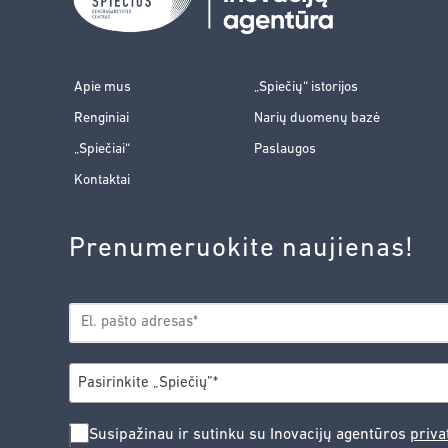
Apie mus
„Spiečių“ istorijos
Renginiai
Narių duomenų bazė
„Spiečiai“
Paslaugos
Kontaktai
Prenumeruokite naujienas!
EL.
*
PAŠTAS
*
MIESTAS
Pasirinkite „Spiečių”*
SUSIPAŽINAU
Susipažinau ir sutinku su Inovacijų agentūros
priva