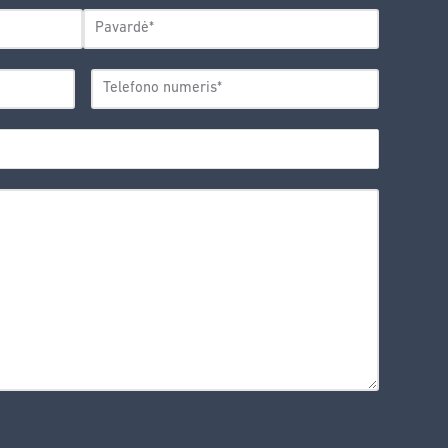
Pavardė
TELEFONO
*
NUMERIS