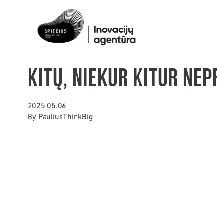
Kitų, niekur kitur ne
2025.05.06
By
PauliusThinkBig