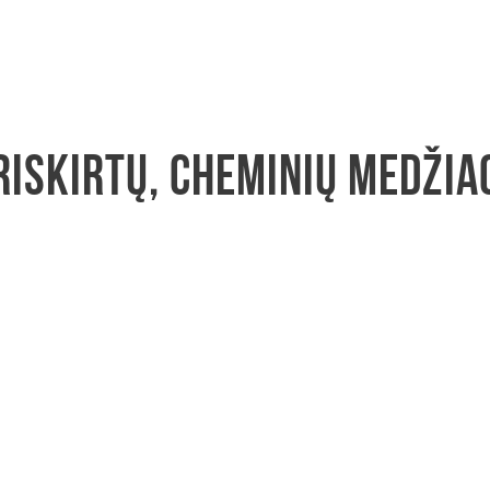
priskirtų, cheminių medži