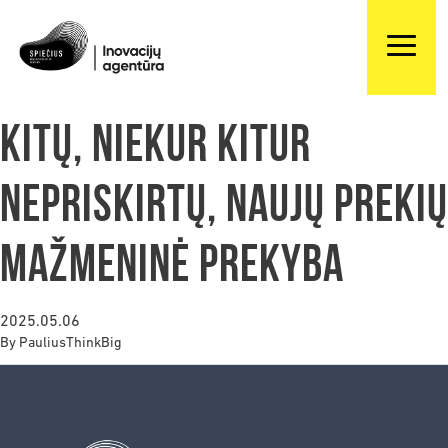
Kitų, niekur kitur
nepriskirtų, naujų prekių
mažmeninė prekyba
2025.05.06
By
PauliusThinkBig