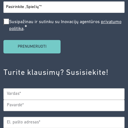
*
MIESTAS
SUSIPAŽINAU
Susipažinau ir sutinku su Inovacijų agentūros
privatumo
*
politika
.
IR
SUTINKU
SU
INOVACIJŲ
AGENTŪROS
Turite klausimų? Susisiekite!
PRIVATUMO
POLITIKA.
*
VARDAS
*
Vardas
Pavardė
EL.
PAŠTO