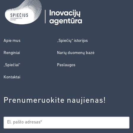
Apie mus
„Spiečių“ istorijos
Renginiai
Narių duomenų bazė
„Spiečiai“
Paslaugos
Kontaktai
Prenumeruokite naujienas!
EL.
*
PAŠTAS