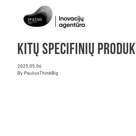
Kitų specifinių produ
2025.05.06
By
PauliusThinkBig