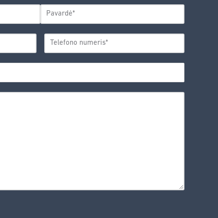
Pavardė
TELEFONO
*
NUMERIS