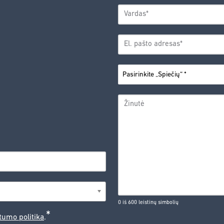
VARDAS
*
Vardas
EL.
PAŠTO
*
ADRESAS
PASIRINKITE
*
„SPIEČIŲ“
ŽINUTĖ
0 iš 600 leistinų simbolių
*
tumo politika
.
CAPTCHA