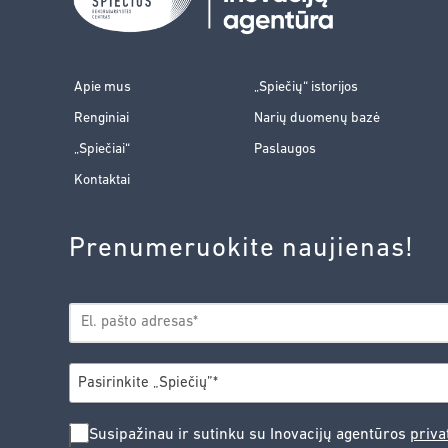
Apie mus
„Spiečių“ istorijos
Renginiai
Narių duomenų bazė
„Spiečiai“
Paslaugos
Kontaktai
Prenumeruokite naujienas!
EL.
*
PAŠTAS
*
MIESTAS
Pasirinkite „Spiečių”*
SUSIPAŽINAU
Susipažinau ir sutinku su Inovacijų agentūros
priva