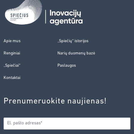
Apie mus
„Spiečių“ istorijos
Renginiai
Narių duomenų bazė
„Spiečiai“
Paslaugos
Kontaktai
Prenumeruokite naujienas!
EL.
*
PAŠTAS