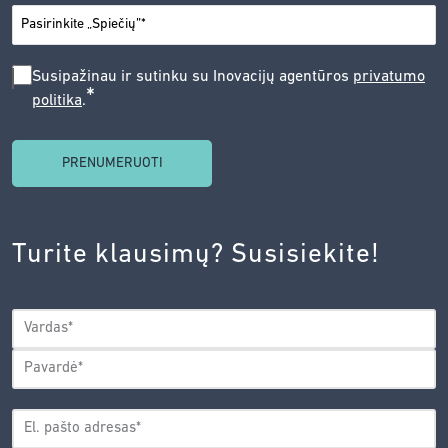
*
MIESTAS
SUSIPAŽINAU
Susipažinau ir sutinku su Inovacijų agentūros
privatumo
*
politika
.
IR
SUTINKU
SU
INOVACIJŲ
AGENTŪROS
Turite klausimų? Susisiekite!
PRIVATUMO
POLITIKA.
*
VARDAS
*
Vardas
Pavardė
EL.
PAŠTO