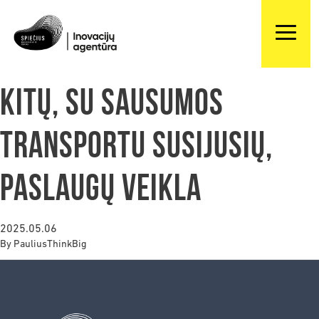
Kitų, su sausumos
transportu susijusių,
paslaugų veikla
2025.05.06
By
PauliusThinkBig