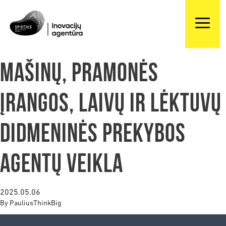
Mašinų, pramonės
įrangos, laivų ir lėktuvų
didmeninės prekybos
agentų veikla
2025.05.06
By
PauliusThinkBig