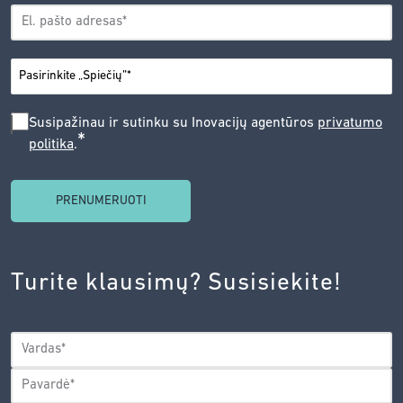
EL.
*
PAŠTAS
*
MIESTAS
SUSIPAŽINAU
Susipažinau ir sutinku su Inovacijų agentūros
privatumo
*
politika
.
IR
SUTINKU
SU
INOVACIJŲ
AGENTŪROS
Turite klausimų? Susisiekite!
PRIVATUMO
POLITIKA.
*
VARDAS
*
Vardas